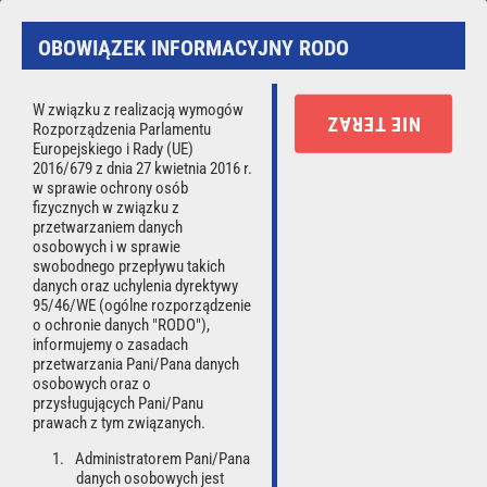
Strona używa ciasteczek (cookies).
OBOWIĄZEK INFORMACYJNY RODO
Korzystając ze strony wyrażasz zgodę na używanie cookies,
zgodnie z aktualnymi ustawieniami przeglądarki.
Czytaj więcej.
W związku z realizacją wymogów
NIE TERAZ
Rozporządzenia Parlamentu
Rozumiem
Europejskiego i Rady (UE)
2016/679 z dnia 27 kwietnia 2016 r.
w sprawie ochrony osób
☰
fizycznych w związku z
przetwarzaniem danych
osobowych i w sprawie
swobodnego przepływu takich
danych oraz uchylenia dyrektywy
Użytkownik:
*
95/46/WE (ogólne rozporządzenie
o ochronie danych "RODO"),
informujemy o zasadach
przetwarzania Pani/Pana danych
osobowych oraz o
Hasło:
*
przysługujących Pani/Panu
prawach z tym związanych.
Administratorem Pani/Pana
danych osobowych jest