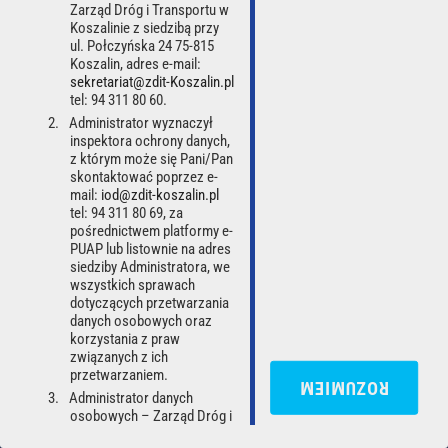
Zarząd Dróg i Transportu w
Koszalinie z siedzibą przy
Zaloguj
ul. Połczyńska 24 75-815
Koszalin, adres e-mail:
sekretariat@zdit-Koszalin.pl
tel: 94 311 80 60.
Administrator wyznaczył
inspektora ochrony danych,
z którym może się Pani/Pan
skontaktować poprzez e-
mail:
iod@zdit-koszalin.pl
tel: 94 311 80 69, za
pośrednictwem platformy e-
PUAP lub listownie na adres
POLITYKA PRYWATNOŚCI
DEKLARACJA DOSTĘPNOŚCI
siedziby Administratora, we
wszystkich sprawach
RODO
REGULAMIN
dotyczących przetwarzania
danych osobowych oraz
korzystania z praw
Zarząd Dróg i Transportu w Koszalinie, ul. Połczyńska 24, 75-815 Koszalin, Polska
REGON: 330002466, e-mail:
sekretariat@zdit-koszalin.pl
związanych z ich
przetwarzaniem.
ROZUMIEM
© 2026 Mobile Traffic Data sp. z o.o. Wszystkie prawa zastrzeżone
Administrator danych
Wersja z dnia: 2026-08-07
osobowych – Zarząd Dróg i
Transportu w Koszalinie -
Wróć na górę strony