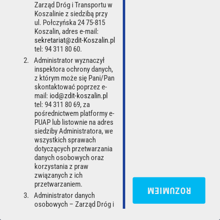
Zarząd Dróg i Transportu w
Koszalinie z siedzibą przy
Zaloguj
ul. Połczyńska 24 75-815
Koszalin, adres e-mail:
sekretariat@zdit-Koszalin.pl
tel: 94 311 80 60.
Administrator wyznaczył
inspektora ochrony danych,
z którym może się Pani/Pan
skontaktować poprzez e-
mail:
iod@zdit-koszalin.pl
tel: 94 311 80 69, za
pośrednictwem platformy e-
PUAP lub listownie na adres
POLITYKA PRYWATNOŚCI
DEKLARACJA DOSTĘPNOŚCI
siedziby Administratora, we
wszystkich sprawach
RODO
REGULAMIN
dotyczących przetwarzania
danych osobowych oraz
korzystania z praw
Zarząd Dróg i Transportu w Koszalinie, ul. Połczyńska 24, 75-815 Koszalin, Polska
REGON: 330002466, e-mail:
sekretariat@zdit-koszalin.pl
związanych z ich
przetwarzaniem.
ROZUMIEM
© 2026 Mobile Traffic Data sp. z o.o. Wszystkie prawa zastrzeżone
Administrator danych
Wersja z dnia: 2026-08-07
osobowych – Zarząd Dróg i
Transportu w Koszalinie -
Wróć na górę strony