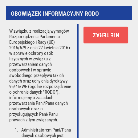
Strona używa ciasteczek (cookies).
OBOWIĄZEK INFORMACYJNY RODO
Korzystając ze strony wyrażasz zgodę na używanie cookies,
zgodnie z aktualnymi ustawieniami przeglądarki.
Czytaj więcej.
W związku z realizacją wymogów
NIE TERAZ
Rozporządzenia Parlamentu
Rozumiem
Europejskiego i Rady (UE)
2016/679 z dnia 27 kwietnia 2016 r.
w sprawie ochrony osób
☰
fizycznych w związku z
przetwarzaniem danych
osobowych i w sprawie
swobodnego przepływu takich
danych oraz uchylenia dyrektywy
Użytkownik:
*
95/46/WE (ogólne rozporządzenie
o ochronie danych "RODO"),
informujemy o zasadach
przetwarzania Pani/Pana danych
osobowych oraz o
Hasło:
*
przysługujących Pani/Panu
prawach z tym związanych.
Administratorem Pani/Pana
danych osobowych jest