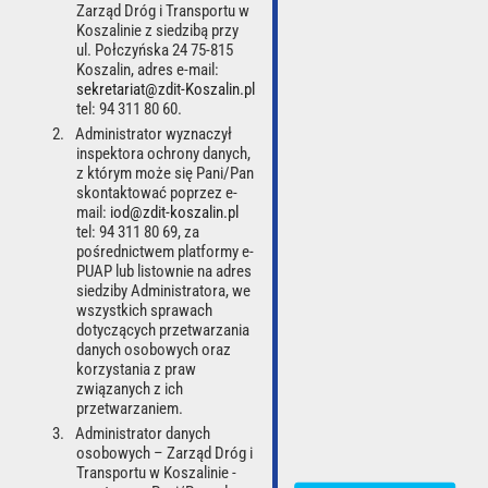
Zarząd Dróg i Transportu w
Koszalinie z siedzibą przy
ul. Połczyńska 24 75-815
Numer wezwania:
*
Koszalin, adres e-mail:
sekretariat@zdit-Koszalin.pl
tel: 94 311 80 60.
Administrator wyznaczył
inspektora ochrony danych,
Numer rejestracyjny:
*
z którym może się Pani/Pan
skontaktować poprzez e-
mail:
iod@zdit-koszalin.pl
tel: 94 311 80 69, za
pośrednictwem platformy e-
Znajdź wezwanie
PUAP lub listownie na adres
siedziby Administratora, we
wszystkich sprawach
dotyczących przetwarzania
danych osobowych oraz
korzystania z praw
POLITYKA PRYWATNOŚCI
DEKLARACJA DOSTĘPNOŚCI
związanych z ich
przetwarzaniem.
RODO
REGULAMIN
Administrator danych
osobowych – Zarząd Dróg i
Zarząd Dróg i Transportu w Koszalinie, ul. Połczyńska 24, 75-815 Koszalin, Polska
Transportu w Koszalinie -
REGON: 330002466, e-mail:
sekretariat@zdit-koszalin.pl