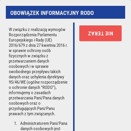
Strona używa ciasteczek (cookies).
OBOWIĄZEK INFORMACYJNY RODO
Korzystając ze strony wyrażasz zgodę na używanie cookies,
zgodnie z aktualnymi ustawieniami przeglądarki.
Czytaj więcej.
W związku z realizacją wymogów
NIE TERAZ
Rozporządzenia Parlamentu
Rozumiem
Europejskiego i Rady (UE)
2016/679 z dnia 27 kwietnia 2016 r.
w sprawie ochrony osób
☰
fizycznych w związku z
przetwarzaniem danych
osobowych i w sprawie
swobodnego przepływu takich
Opłać wezwanie
danych oraz uchylenia dyrektywy
95/46/WE (ogólne rozporządzenie
o ochronie danych "RODO"),
informujemy o zasadach
przetwarzania Pani/Pana danych
osobowych oraz o
przysługujących Pani/Panu
prawach z tym związanych.
Administratorem Pani/Pana
Wyszukaj wezwanie
danych osobowych jest